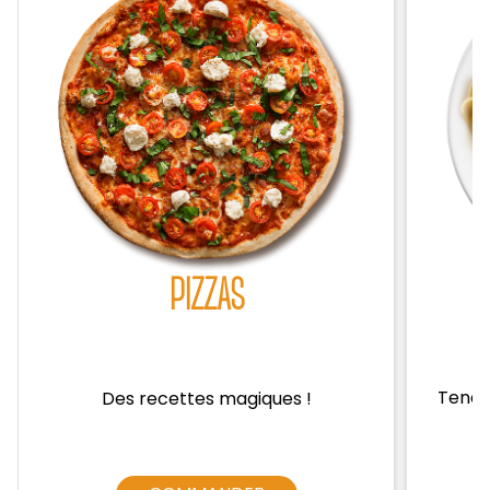
Zones de Livraison
PIZZAS
Tendre
Des recettes magiques !