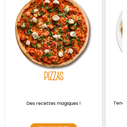
Zones de Livraison
PIZZAS
Tendre
Des recettes magiques !