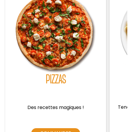
Zones de Livraison
PIZZAS
Tendre
Des recettes magiques !