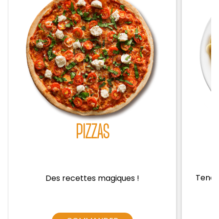
Zones de Livraison
PIZZAS
Tendre
Des recettes magiques !