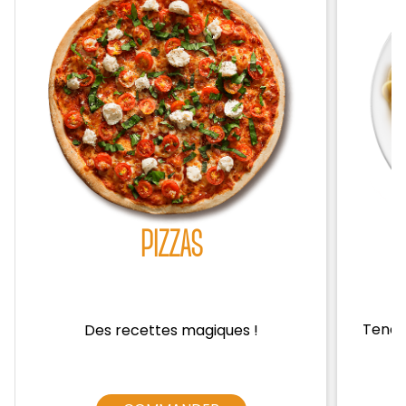
Zones de Livraison
PIZZAS
Tendre
Des recettes magiques !