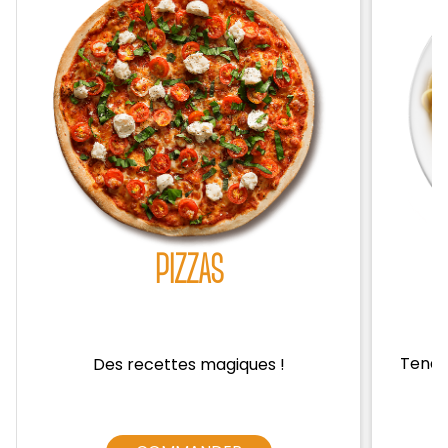
Zones de Livraison
PIZZAS
Tendre
Des recettes magiques !