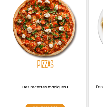
Zones de Livraison
PIZZAS
Tendre
Des recettes magiques !