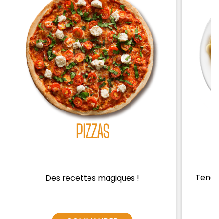
Zones de Livraison
PIZZAS
Tendre
Des recettes magiques !