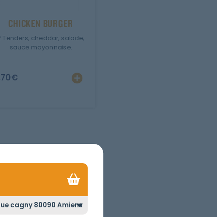
CHICKEN BURGER
2 Tenders, cheddar, salade,
sauce mayonnaise.
.70
€