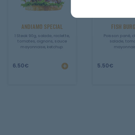
ANDIAMO SPECIAL
FISH BUR
1 Steak 90g, salade, raclette,
Poisson pané, c
tomates, oignons, sauce
salade, toma
mayonnaise, ketchup.
mayonnais
6.50
€
5.50
€