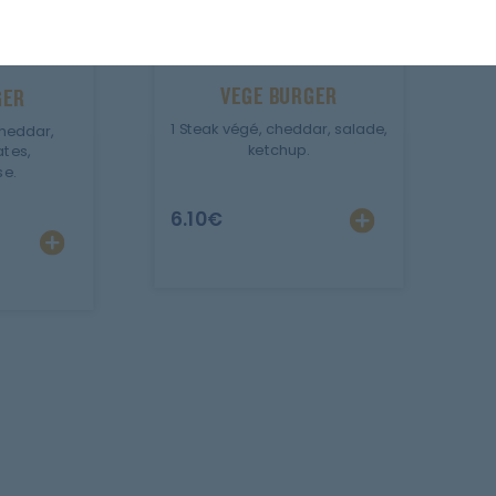
VEGE BURGER
GER
1 Steak végé, cheddar, salade,
heddar,
ketchup.
tes,
e.
6.10
€