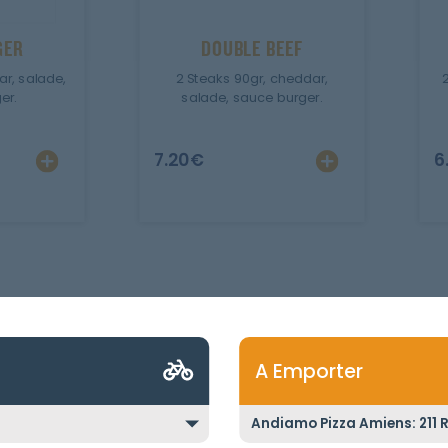
GER
DOUBLE BEEF
ar, salade,
2 Steaks 90gr, cheddar,
er.
salade, sauce burger.
7.20
€
6
A Emporter