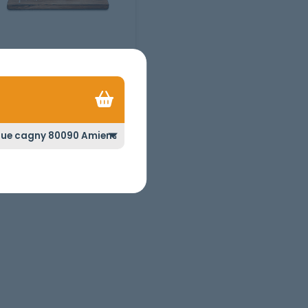
DOUBLE CHEESE
2 Steaks, fromage + Frites.
.50
€