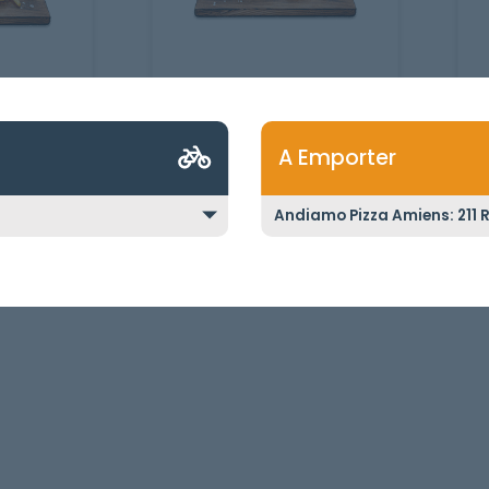
BIG GOUT
1 Steak, chèvre, bacon + Frites.
galette de
+ Frites.
A Emporter
8.50
€
9