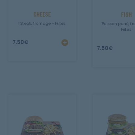
Mobile
CHEESE
FISH
Programme De Fidélité
1 Steak, fromage + Frites.
Poisson pané, f
Frites.
Avis
7.50
€
7.50
€
Mon Compte
Notre Restaurant
Zones de Livraison