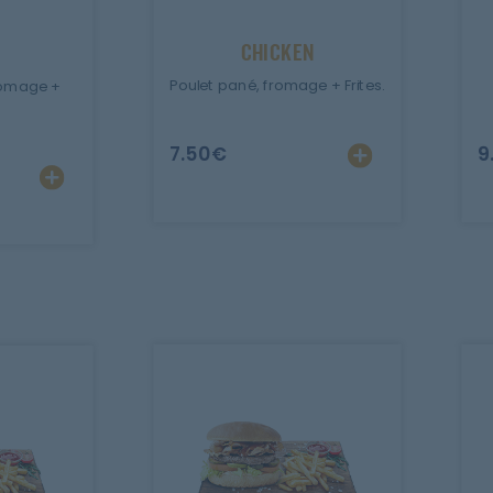
CHICKEN
Poulet pané, fromage + Frites.
romage +
7.50
€
9