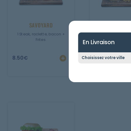
SAVOYARD
BIG
1 Steak, raclette, bacon +
1 Steak, fromage, 
Frites.
pommes de terre 
En Livraison
8.50
€
8.50
€