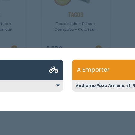
R
TACOS
rites +
Tacos kids + Frites +
ri sun.
Compote + Capri sun.
6.50
€
A Emporter