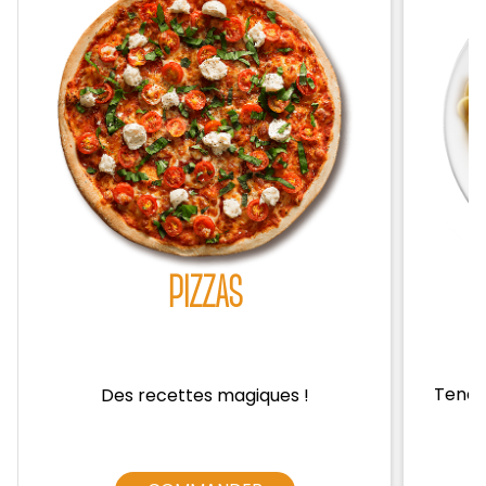
Zones de Livraison
PIZZAS
Tendre
Des recettes magiques !