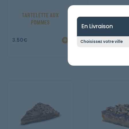
TARTELETTE AU
TARTELETTE AUX
POMMES
En Livraison
3.50
€
3.50
€