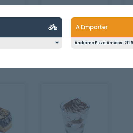
 CITRON
TARTELETTE AU
CHOCOLAT
A Emporter
3
3.50
€