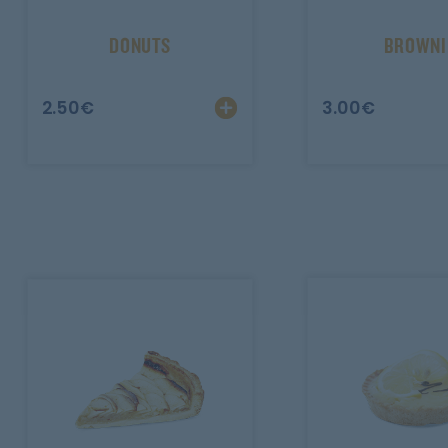
Mobile
DONUTS
BROWNI
Programme De Fidélité
2.50
€
3.00
€
Avis
Mon Compte
Notre Restaurant
Zones de Livraison