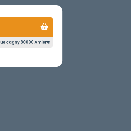
TARTE FLAN
.50
€