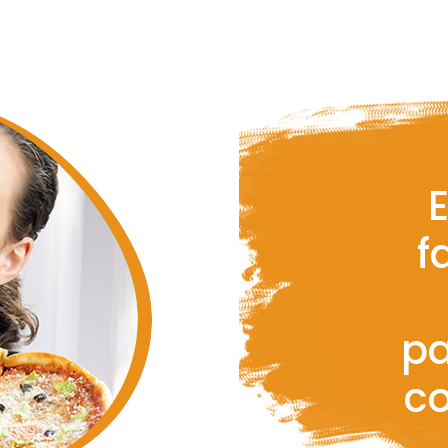
E
f
pa
c