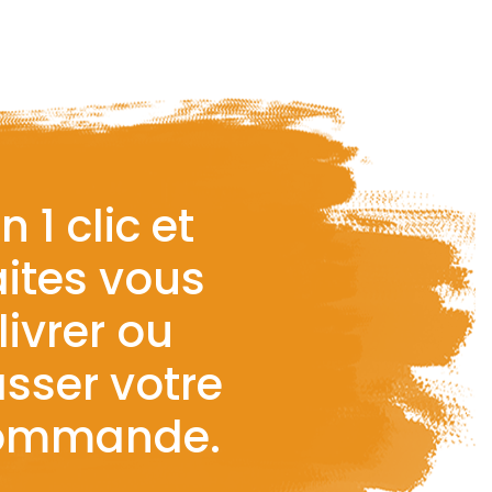
n 1 clic et
aites vous
livrer ou
sser votre
ommande.