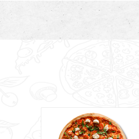
Mobile
Programme De Fidélité
Avis
Mon Compte
Aux parfums de l'Italie !
Notre Restaurant
N
O
S
P
Â
T
E
Zones de Livraison
COMMANDER