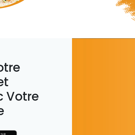
otre
et
 Votre
e