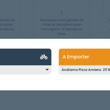
L
arnies de
Nos bases sont garnies de
re sauce
frites et de notre sauce
iandes au
fromagère + 3 Viandes au
choix.
9.90
€
1
A Emporter