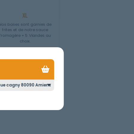
XL
Nos bases sont garnies de
frites et de notre sauce
fromagère + 5 Viandes au
choix.
7.00
€