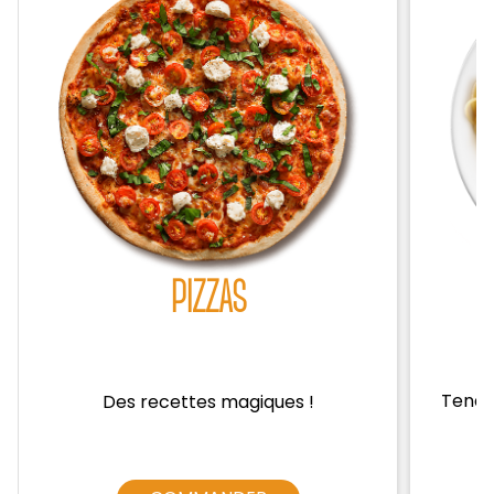
Zones de Livraison
PIZZAS
Tendre
Des recettes magiques !