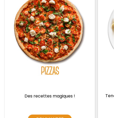
Zones de Livraison
PIZZAS
Tendre
Des recettes magiques !