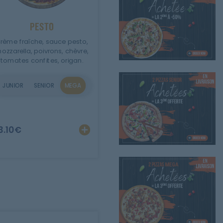
PESTO
rème fraîche, sauce pesto,
ozzarella, poivrons, chèvre,
tomates confites, origan.
JUNIOR
SENIOR
MEGA
er
Personnaliser
Ajouter
Personnaliser
3.10
€