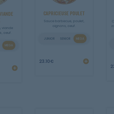
CAPRICIEUSE POULET
VIANDE
E
Sauce barbecue, poulet,
C
oignons, oeuf.
m
, viande
, oeuf.
JUNIOR
SENIOR
MEGA
MEGA
r
Ajout
23.10
€
2
Ajouter
Personnaliser