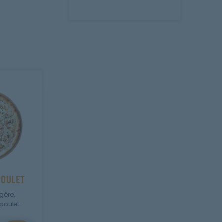
POULET
gère,
poulet.