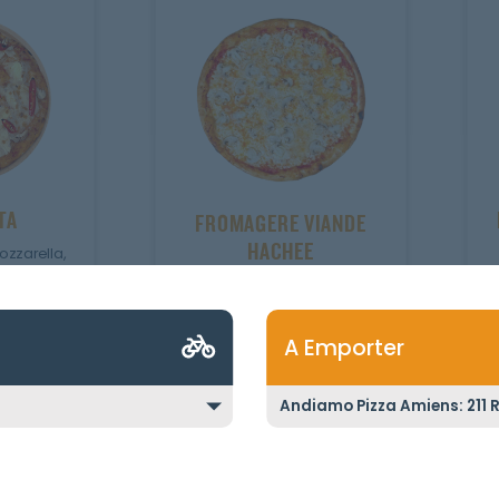
TA
FROMAGERE VIANDE
HACHEE
zzarella,
jalapenos.
Sauce fromagère,
champignons, viande
hachée.
MEGA
A Emporter
JUNIOR
SENIOR
MEGA
Ajouter
Personnaliser
2
r
Ajout
23.10
€