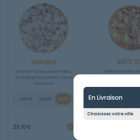
DOLCE VI
SAMOURAI
Crème fraîche, mo
Crème fraîche, poulet tikka,
chicken, cheddar, 
champignons, pesto, sauce
samouraï.
JUNIOR
SENIOR
En Livraison
JUNIOR
SENIOR
MEGA
23.10
€
Ajouter
Personnalise
23.10
€