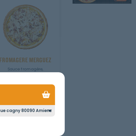
FROMAGERE MERGUEZ
Sauce fromagère,
champignons, merguez.
JUNIOR
SENIOR
MEGA
Ajouter
Personnaliser
3.10
€
er
Personnaliser