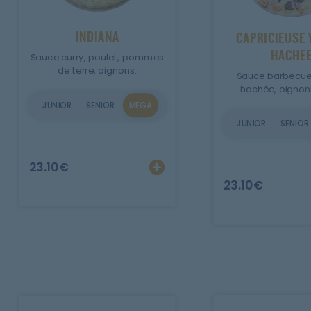
Mobile
INDIANA
CAPRICIEUSE 
Programme De Fidélité
HACHE
Sauce curry, poulet, pommes
de terre, oignons.
Sauce barbecue
Avis
hachée, oignons
JUNIOR
SENIOR
MEGA
Mon Compte
JUNIOR
SENIOR
Notre Restaurant
Ajouter
Personnalise
23.10
€
23.10
€
Zones de Livraison