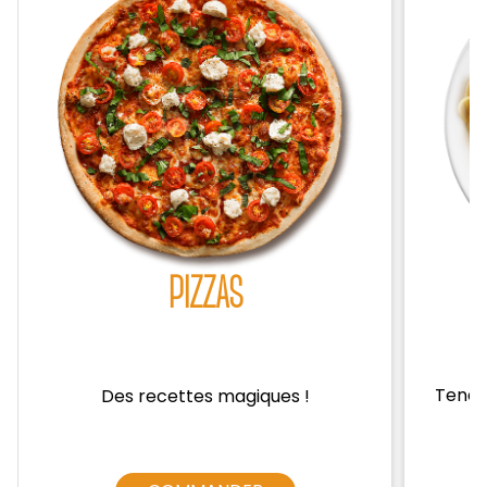
Zones de Livraison
PIZZAS
Tendre
Des recettes magiques !