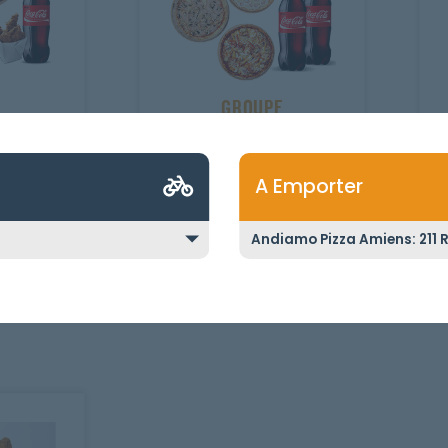
GROUPE
5 Pizzas sénior au choix + 2
choix + 12
Maxi coca cola 1.25L.
1 Boisson
A Emporter
3
54.50
€