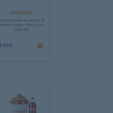
GOURMAND
 Pizza familiale au choix + 10
hicken wings + 1 Maxi coca
cola 1.25l.
6.50
€