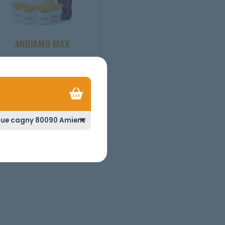
ANDIAMO MAX
30 WINGS + 4 FRITES +
BOISSION 1.25L
5.00
€