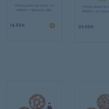
1 Pizza junior au choix + 3
Mobile
1 Pizza sénior au 
WINGS + 1 Boisson 33cl
WINGS + 2 Coca c
Programme De Fidélité
14.50
€
24.00
€
Avis
Mon Compte
Notre Restaurant
Zones de Livraison