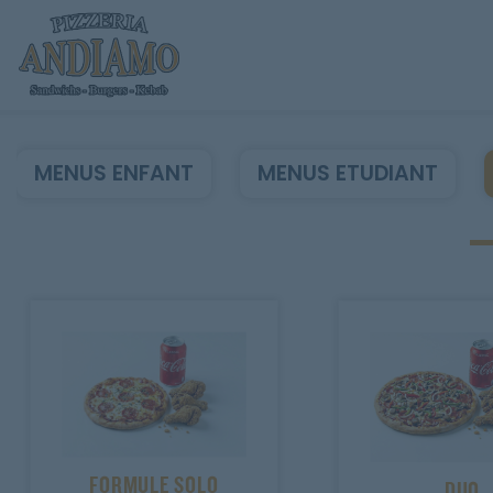
MENUS ENFANT
MENUS ETUDIANT
Accueil
Allergènes
Charte Qualité
C.G.V
Contact
Mentions Légales
FORMULE SOLO
DUO