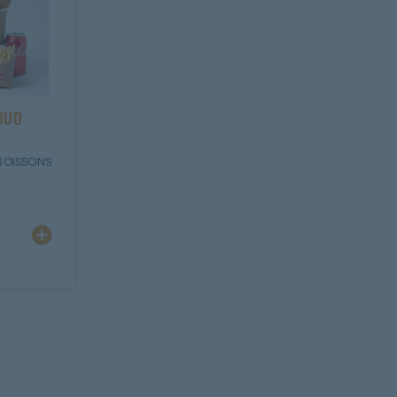
DUO
BOISSONS