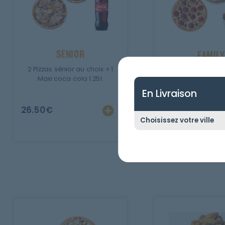
SENIOR
FAMILY
2 Pizzas sénior au choix + 1
2 Pizzas mega au 
Maxi coca cola 1.25l.
Chicken wings + 
1.25l.
En Livraison
26.50
€
35.00
€