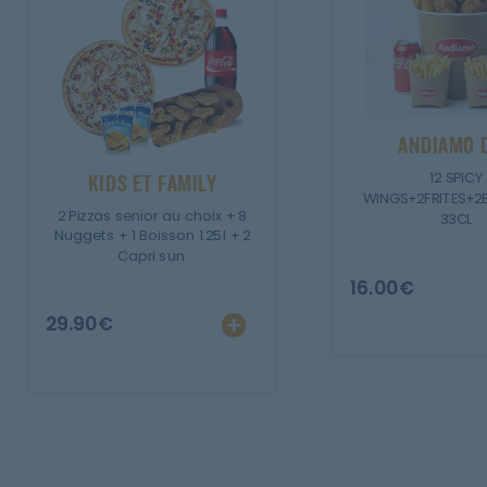
ANDIAMO 
12 SPICY
KIDS ET FAMILY
WINGS+2FRITES+2
2 Pizzas senior au choix + 8
33CL
Nuggets + 1 Boisson 1.25l + 2
Capri sun.
16.00
€
29.90
€