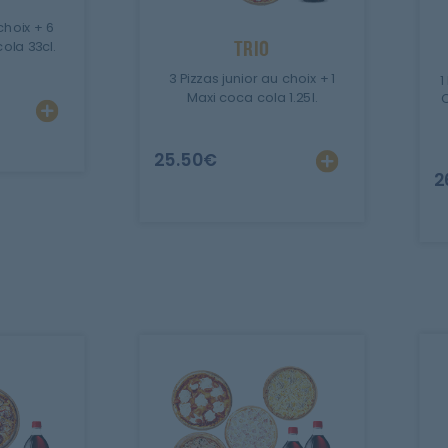
choix + 6
TRIO
ola 33cl.
3 Pizzas junior au choix + 1
1
Maxi coca cola 1.25l.
C
25.50
€
2