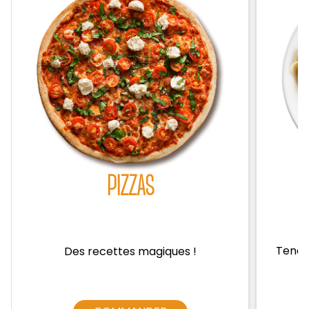
Zones de Livraison
PIZZAS
Tendre
Des recettes magiques !