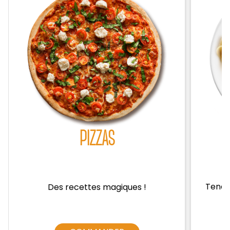
Zones de Livraison
PIZZAS
Tendre
Des recettes magiques !