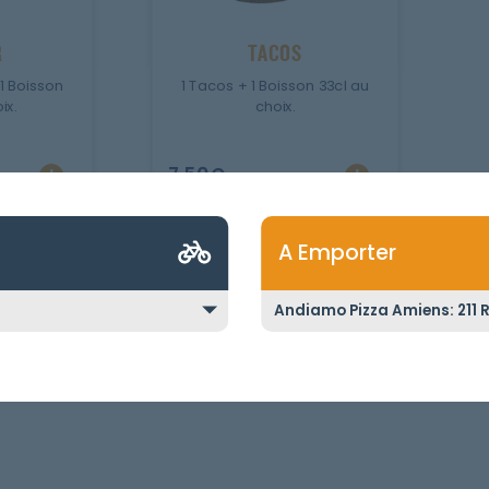
R
TACOS
 1 Boisson
1 Tacos + 1 Boisson 33cl au
ix.
choix.
7.50
€
A Emporter