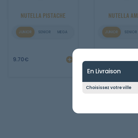
Mobile
NUTELLA PISTACHE
NUTELLA A
Programme De Fidélité
JUNIOR
SENIOR
MEGA
JUNIOR
SENIOR
Avis
Mon Compte
9.70
€
9.70
€
Notre Restaurant
En Livraison
Zones de Livraison