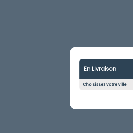
Mobile
Programme De Fidélité
Avis
Mon Compte
Notre Restaurant
En Livraison
Zones de Livraison