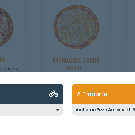
TA
FROMAGERE VIANDE
HACHEE
zzarella,
jalapenos.
Sauce fromagère,
champignons, viande
hachée.
MEGA
A Emporter
JUNIOR
SENIOR
MEGA
Ajouter
Personnaliser
2
r
Ajout
23.10
€