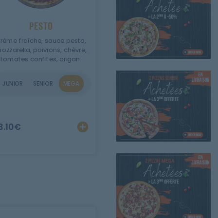
PESTO
rème fraîche, sauce pesto,
ozzarella, poivrons, chèvre,
tomates confites, origan.
JUNIOR
SENIOR
MEGA
er
Personnaliser
Ajouter
Personnaliser
3.10
€