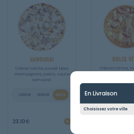
DOLCE VI
SAMOURAI
Crème fraîche, mo
Crème fraîche, poulet tikka,
chicken, cheddar, 
champignons, pesto, sauce
samouraï.
JUNIOR
SENIOR
En Livraison
JUNIOR
SENIOR
MEGA
23.10
€
Ajouter
Personnalise
23.10
€