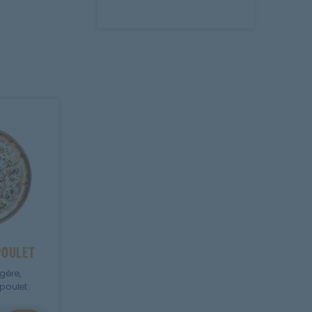
POULET
gère,
poulet.