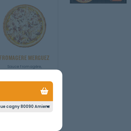
FROMAGERE MERGUEZ
Sauce fromagère,
champignons, merguez.
JUNIOR
SENIOR
MEGA
Ajouter
Personnaliser
3.10
€
er
Personnaliser