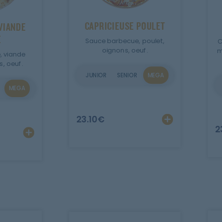
CAPRICIEUSE POULET
VIANDE
E
Sauce barbecue, poulet,
C
oignons, oeuf.
m
, viande
, oeuf.
JUNIOR
SENIOR
MEGA
MEGA
r
Ajout
23.10
€
2
Ajouter
Personnaliser