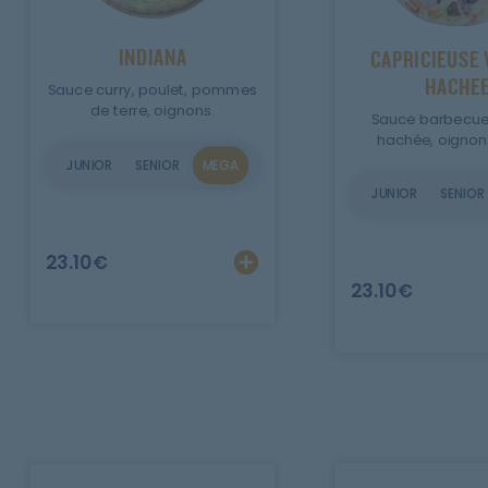
Mobile
INDIANA
CAPRICIEUSE 
Programme De Fidélité
HACHE
Sauce curry, poulet, pommes
de terre, oignons.
Sauce barbecue
Avis
hachée, oignons
JUNIOR
SENIOR
MEGA
Mon Compte
JUNIOR
SENIOR
Notre Restaurant
Ajouter
Personnalise
23.10
€
23.10
€
Zones de Livraison