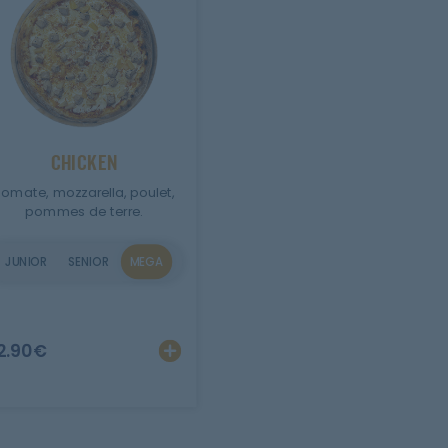
CHICKEN
omate, mozzarella, poulet,
pommes de terre.
JUNIOR
SENIOR
MEGA
er
Personnaliser
Ajouter
Personnaliser
2.90
€