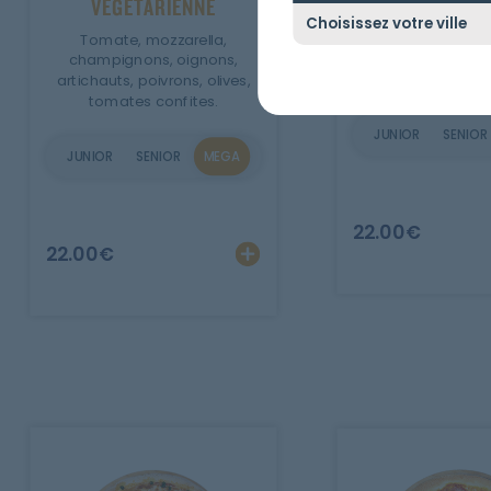
CAMPIO
VEGETARIENNE
Tomate, mozza
Tomate, mozzarella,
champignons, 
champignons, oignons,
hachée, oe
artichauts, poivrons, olives,
tomates confites.
JUNIOR
SENIOR
JUNIOR
SENIOR
MEGA
22.00
€
Ajouter
Personnalise
22.00
€