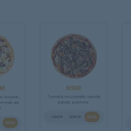
KEBAB
INE
Tomate, mozzarella, viande
, boursin,
kebab, poivrons.
pommes de
f.
JUNIOR
SENIOR
MEGA
MEGA