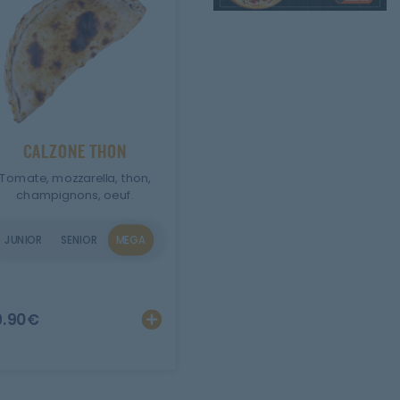
CALZONE THON
Tomate, mozzarella, thon,
champignons, oeuf.
JUNIOR
SENIOR
MEGA
er
Personnaliser
Ajouter
Personnaliser
9.90
€