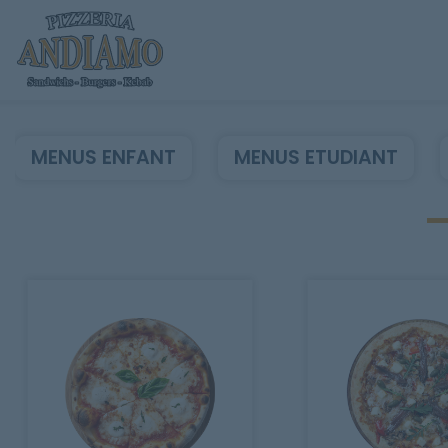
MENUS ENFANT
MENUS ETUDIANT
Accueil
Allergènes
Charte Qualité
C.G.V
Contact
Mentions Légales