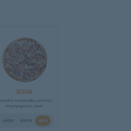
REGINA
omate, mozzarella, jambon,
champignons, oeuf.
JUNIOR
SENIOR
MEGA