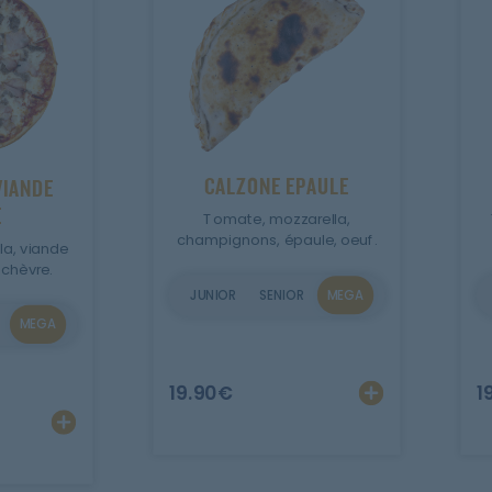
CALZONE EPAULE
VIANDE
E
Tomate, mozzarella,
champignons, épaule, oeuf.
a, viande
chèvre.
JUNIOR
SENIOR
MEGA
MEGA
r
Ajout
19.90
€
1
Ajouter
Personnaliser