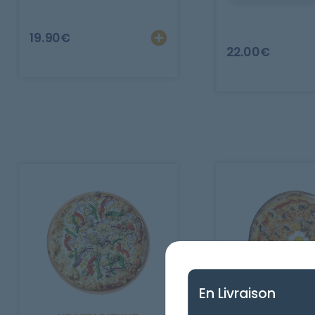
Ajouter
Personnalise
19.90
€
22.00
€
En Livraison