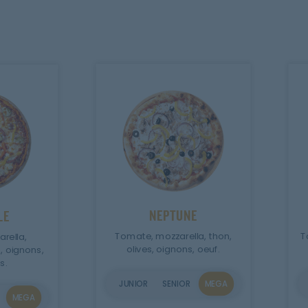
NEPTUNE
LE
Tomate, mozzarella, thon,
T
rella,
olives, oignons, oeuf.
, oignons,
s.
JUNIOR
SENIOR
MEGA
MEGA