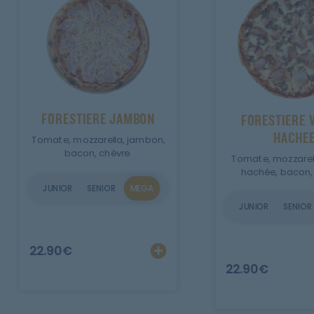
FORESTIERE JAMBON
FORESTIERE 
HACHE
Tomate, mozzarella, jambon,
bacon, chèvre.
Tomate, mozzarell
hachée, bacon, 
JUNIOR
SENIOR
MEGA
JUNIOR
SENIOR
Ajouter
Personnalise
22.90
€
22.90
€