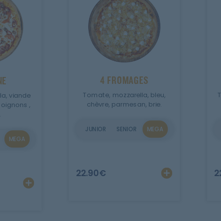
4 FROMAGES
NE
Tomate, mozzarella, bleu,
T
a, viande
chèvre, parmesan, brie.
oignons ,
.
JUNIOR
SENIOR
MEGA
MEGA
r
Ajout
22.90
€
2
Ajouter
Personnaliser