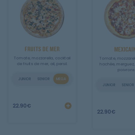
FRUITS DE MER
MEXICAI
Tomate, mozzarella, cocktail
Tomate, mozzarell
de fruits de mer, ail, persil.
hachée, merguez, 
poivrons
JUNIOR
SENIOR
MEGA
JUNIOR
SENIOR
Ajouter
Personnalise
22.90
€
22.90
€