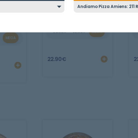
HAWAIENNE
NE
Tomate, mozzarella, jambon,
T
rella,
ananas.
viande
uf.
JUNIOR
SENIOR
MEGA
MEGA
Ajout
22.90
€
2
Ajouter
Personnaliser
r