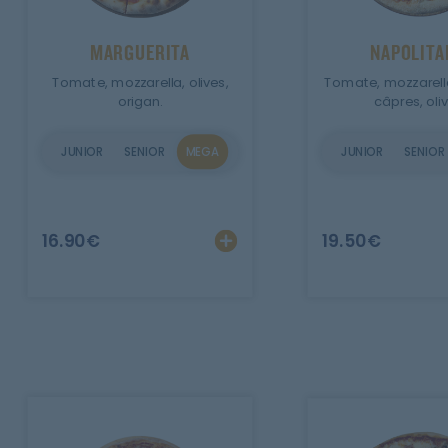
Mobile
MARGUERITA
NAPOLITA
Programme De Fidélité
Tomate, mozzarella, olives,
Tomate, mozzarella
origan.
câpres, oliv
Avis
JUNIOR
SENIOR
MEGA
JUNIOR
SENIOR
Mon Compte
Notre Restaurant
Ajouter
Personnalise
16.90
€
19.50
€
Zones de Livraison