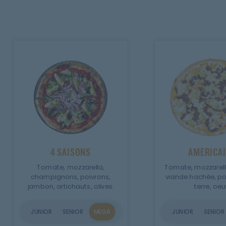
4 SAISONS
AMERICA
Tomate, mozzarella,
Tomate, mozzarella
champignons, poivrons,
viande hachée, 
jambon, artichauts, olives.
terre, oeu
JUNIOR
SENIOR
MEGA
JUNIOR
SENIOR