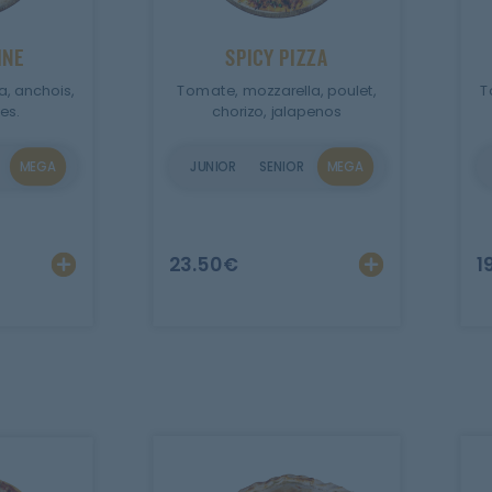
INE
SPICY PIZZA
, anchois,
Tomate, mozzarella, poulet,
T
es.
chorizo, jalapenos
MEGA
JUNIOR
SENIOR
MEGA
r
Ajouter
Personnaliser
Ajout
23.50
€
1