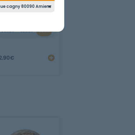
3 JAMBONS
omate, mozzarella, épaule,
chorizo, lardons.
JUNIOR
SENIOR
MEGA
er
Personnaliser
Ajouter
Personnaliser
2.90
€