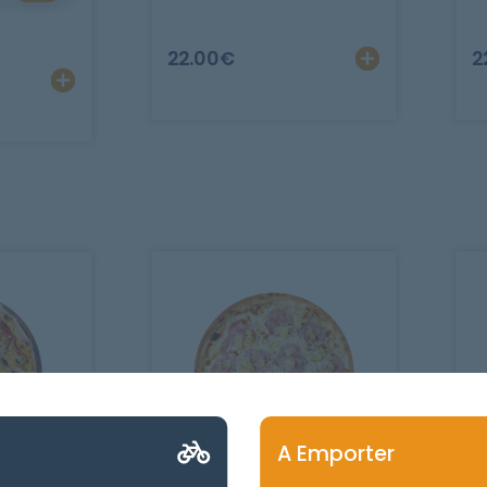
r
Ajout
22.00
€
2
Ajouter
Personnaliser
A Emporter