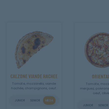
CALZONE VIANDE HACHEE
ORIENTA
Tomate, mozzarella, viande
Tomate, mozza
hachée, champignons, oeuf.
merguez, poivrons
oeuf, olive
JUNIOR
SENIOR
MEGA
JUNIOR
SENIOR