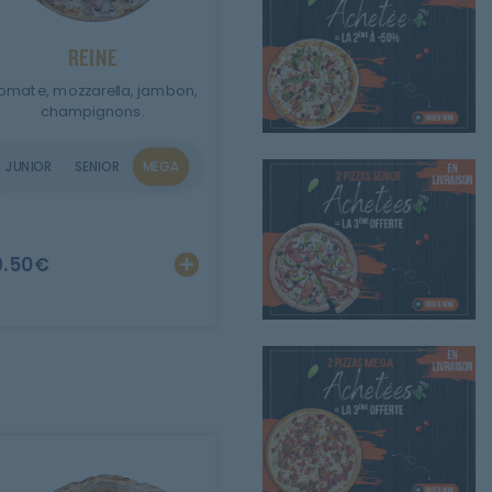
REINE
omate, mozzarella, jambon,
champignons.
JUNIOR
SENIOR
MEGA
er
Personnaliser
Ajouter
Personnaliser
9.50
€