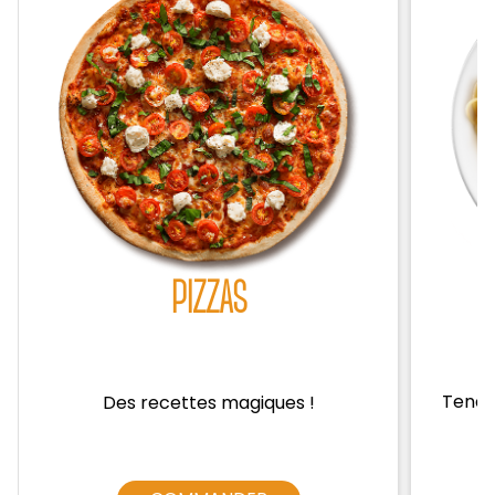
Zones de Livraison
PIZZAS
Tendre
Des recettes magiques !