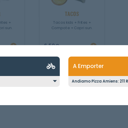
R
TACOS
rites +
Tacos kids + Frites +
ri sun.
Compote + Capri sun.
6.50
€
A Emporter