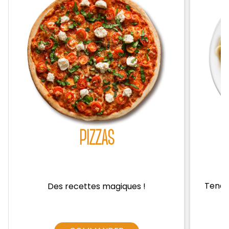
Zones de Livraison
PIZZAS
Tendre
Des recettes magiques !