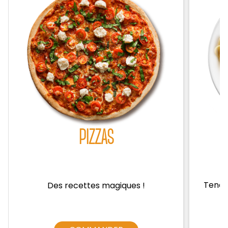
Zones de Livraison
PIZZAS
Tendre
Des recettes magiques !