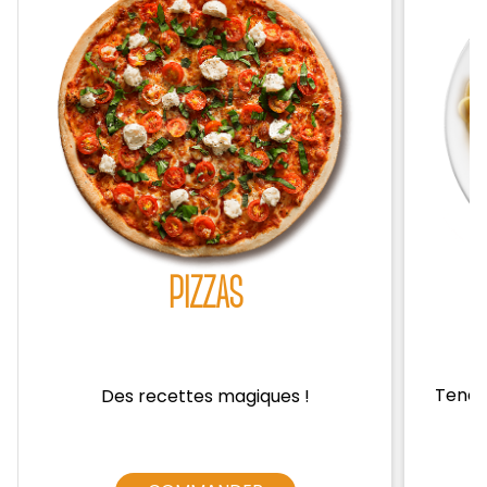
Zones de Livraison
PIZZAS
Tendre
Des recettes magiques !