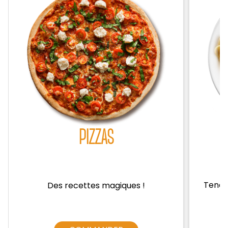
Zones de Livraison
PIZZAS
Tendre
Des recettes magiques !