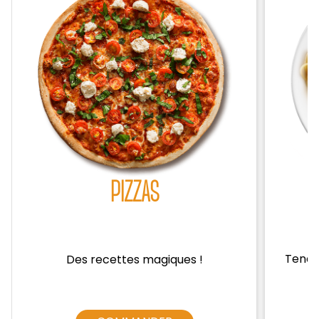
Zones de Livraison
PIZZAS
Tendre
Des recettes magiques !