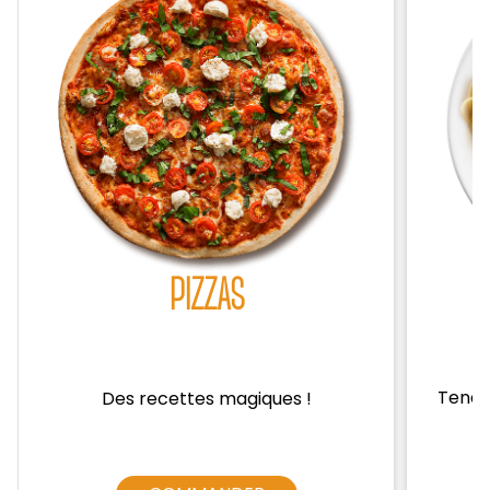
Zones de Livraison
PIZZAS
Tendre
Des recettes magiques !