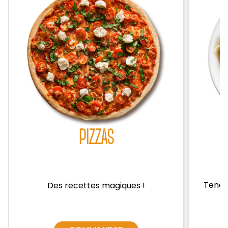
Zones de Livraison
PIZZAS
Tendre
Des recettes magiques !