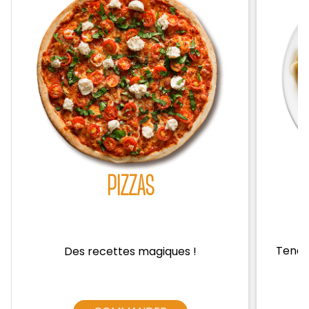
Zones de Livraison
PIZZAS
Tendre
Des recettes magiques !