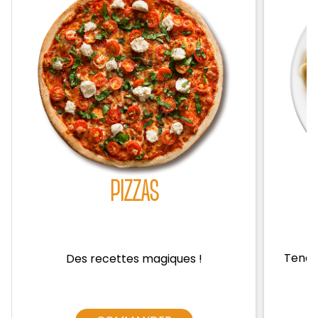
Zones de Livraison
PIZZAS
Tendre
Des recettes magiques !