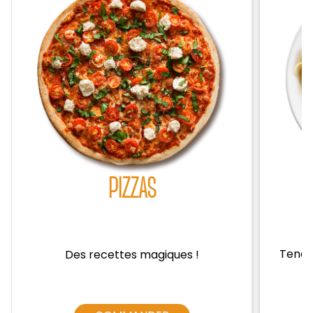
Zones de Livraison
PIZZAS
Tendre
Des recettes magiques !