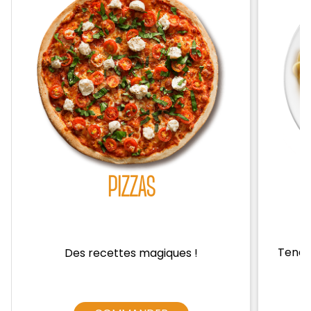
Zones de Livraison
PIZZAS
Tendre
Des recettes magiques !