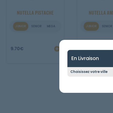
Mobile
NUTELLA PISTACHE
NUTELLA A
Programme De Fidélité
JUNIOR
SENIOR
MEGA
JUNIOR
SENIOR
Avis
Mon Compte
9.70
€
9.70
€
Notre Restaurant
En Livraison
Zones de Livraison