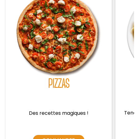
Zones de Livraison
PIZZAS
Tendre
Des recettes magiques !