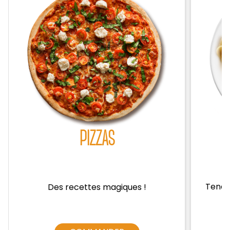
Zones de Livraison
PIZZAS
Tendre
Des recettes magiques !