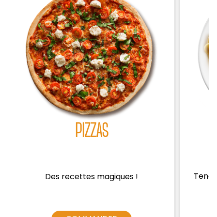
Zones de Livraison
PIZZAS
Tendre
Des recettes magiques !