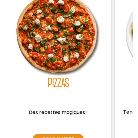
Zones de Livraison
PIZZAS
Tendre
Des recettes magiques !