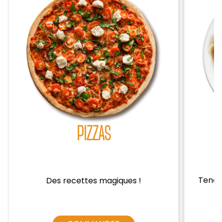
Zones de Livraison
PIZZAS
Tendre
Des recettes magiques !