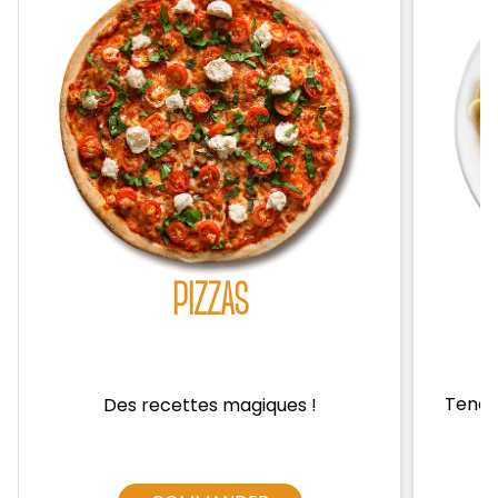
Zones de Livraison
PIZZAS
Tendre
Des recettes magiques !