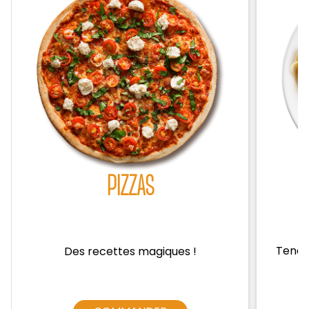
Zones de Livraison
PIZZAS
Tendre
Des recettes magiques !