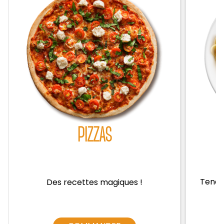
Zones de Livraison
PIZZAS
Tendre
Des recettes magiques !