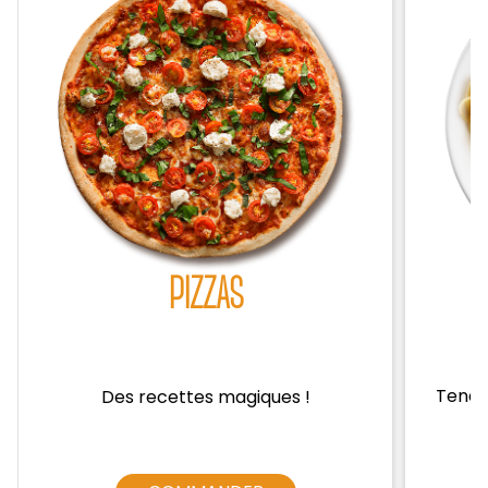
Zones de Livraison
PIZZAS
Tendre
Des recettes magiques !